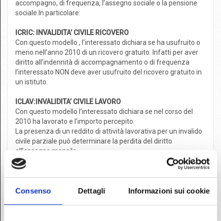
accompagno, di frequenza, l’assegno sociale o la pensione
sociale.In particolare:
ICRIC: INVALIDITA’ CIVILE RICOVERO
Con questo modello , l’interessato dichiara se ha usufruito o
meno nell’anno 2010 di un ricovero gratuito. Infatti per aver
diritto all’indennità di accompagnamento o di frequenza
l’interessato NON deve aver usufruito del ricovero gratuito in
un istituto.
ICLAV:INVALIDITA’ CIVILE LAVORO
Con questo modello l’interessato dichiara se nel corso del
2010 ha lavorato e l’importo percepito.
La presenza di un reddito di attività lavorativa per un invalido
civile parziale può determinare la perdita del diritto
all’assegno mensile.
ACCAS/PS:ACCERTAMENTO DEI REQUISITI PER ASSEGNO O
PENSIONE SOCIALE
Con il presente modulo l’interessato dichiara se nel corso del
Consenso
Dettagli
Informazioni sui cookie
2010 ha dimorato, soggiornato fuori dal territorrio dello Stato,
oppure se è stato ricoverato gratuitamente in un istituto e
per quanto tempo.