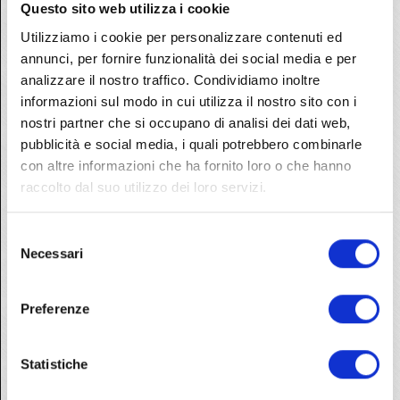
Questo sito web utilizza i cookie
Infatti i titolari di pensione o assegno sociale potrebbero
perdere il diritto nel caso di un prolungato soggiorno fuori dal
Utilizziamo i cookie per personalizzare contenuti ed
territorio nazionale o di un ricovero gratuito in un istituto.
annunci, per fornire funzionalità dei social media e per
analizzare il nostro traffico. Condividiamo inoltre
DOCUMENTAZIONE DA PRESENTARE:
informazioni sul modo in cui utilizza il nostro sito con i
– fotocopia del documento di riconoscimento dell’interessato
nostri partner che si occupano di analisi dei dati web,
ed eventuale delega e fotocopia del documento del delegato
-il modello firmato
pubblicità e social media, i quali potrebbero combinarle
-fotocopia del tesserino del codice fiscale
con altre informazioni che ha fornito loro o che hanno
Solo per il modello ICRIC occorre allegare idonea
raccolto dal suo utilizzo dei loro servizi.
documentazione dalla quale risulti la percentuale della retta
rimasta a carico degli enti pubblici o dell’interessato.
Selezione
Necessari
del
I TUI DIRITTI,
SONO IL NOSTRO LAVORO!
consenso
Preferenze
Ricerca
per:
Statistiche